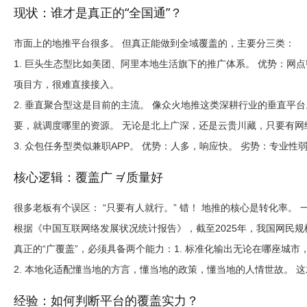
现状：谁才是真正的“全国通”？
市面上的地推平台很多。 但真正能做到
全域覆盖
的，主要分三类：
1. 巨头生态型
比如美团、阿里本地生活旗下的推广体系。 优势：网点
项目方，很难直接接入。
2. 垂直聚合型
这是目前的主流。 像
众火地推
这类深耕行业的垂直平台
要，就调度哪里的资源。 无论是北上广深，还是云贵川藏，只要有网
3. 众包任务型
类似兼职APP。 优势：人多，响应快。 劣势：专业
核心逻辑：覆盖广 ≠ 质量好
很多老板有个误区： “只要有人就行。” 错！ 地推的核心是
转化率
。 
根据《中国互联网络发展状况统计报告》，截至2025年，我国网民规
真正的“广覆盖”，必须具备两个能力：
1. 标准化输出
无论在哪座城市
2. 本地化适配
懂当地的方言，懂当地的政策，懂当地的人情世故。 这
经验：如何判断平台的覆盖实力？