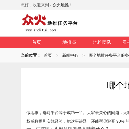
您好，欢迎来到 -
众火地推！
首页
地推员
地推团队
雇
当前位置：
首页
>
新闻中心
>
哪个地推任务平台服务
哪个
做地推，选对平台等于成功一半。大家最关心的问题，无
权威数据和实战经验，把这事讲透，还能帮你避开 90% 
一、先搞懂：头部品牌数量意味着什么？