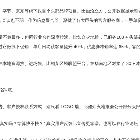
里、字节、京东等旗下数百个头部品牌项目。比如洽立方，公开数据显示整
额。XX 直谈也不弱，作为信息聚合器，聚拢了各大巨头的官方服务商，一
数量不算最多，但
同行业合作深度拉满
。比如众火地推，已服务
100 + 头
它做线下促销，单店日均获客量提升 40%，优惠券核销率达 65%，靠
在
本地资源熟、进场快
。比如某区域联盟平台，在华南地区对接了 30 + 
免踩坑。
告、客户授权联系方式
，别只看 LOGO 墙。比如众火地推会公开部分
真实吗？结算快不快？” 真实用户反馈比宣传更靠谱。也可以在行业论坛