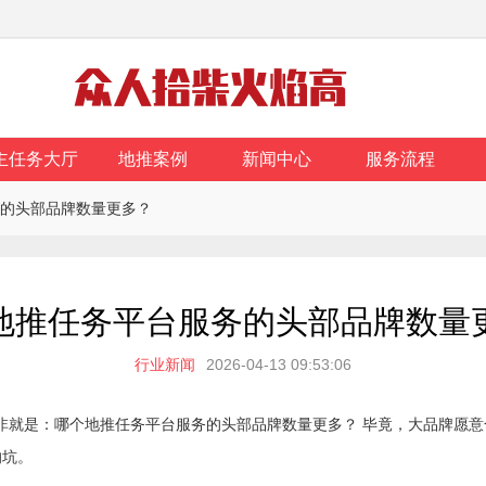
主任务大厅
地推案例
新闻中心
服务流程
的头部品牌数量更多？
地推任务平台服务的头部品牌数量
行业新闻
2026-04-13 09:53:06
非就是：
哪个地推任务平台服务的头部品牌数量更多？
毕竟，大品牌愿意
的坑。