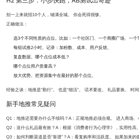
H2 第三步：小步快跑，AB测试出奇迹
别一上来就招10个人，铺满全城。 你会死得很惨。
正确做法：
选3个不同性质的点位。
比如：一个社区门、一个商圈广场、一个
每组试推2小时。
记录：加粉数、成本、用户反馈。
复盘数据。
哪个点位成本低？
哪个点位用户质量高？
放大优势。
把资源集中在最好的那个点位。
经验之谈：
地推是“勤行”。 也是“细活”。 话术要改。 礼品要换。 
新手地推常见疑问
Q1：地推还需要办什么手续吗？
A：正规地推必须合规。 进入商场、
Q2：送什么礼品最有效？
A：根据《消费者行为心理学》，实用性高
Q3：如何判断渠道是否“靠谱”？
A：看复购率和活跃度。 如果加来的