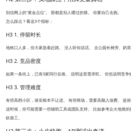
别信网上的“黄金点位”。 那都是别人嚼过的馍。 你要自己去跑。
怎么踩点？看这3个指标：
H3 1. 停留时长
地铁口人多，但大家急着赶路。 没人听你说话。 去公园长椅旁、奶茶
H3 2. 竞品密度
如果一条街上，已有3家同行在推。 说明这里需求旺。 但也说明竞争
H3 3. 管理难度
有些高档小区，保安根本不让进。 有些商场，需要高额入场费。 提
这时候，你可能需要一些辅助工具或团队支持。 比如参考
众火地推
的
砍柴工。